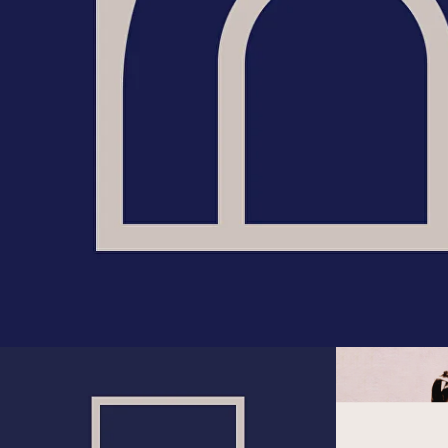
История зам
700 лет истории