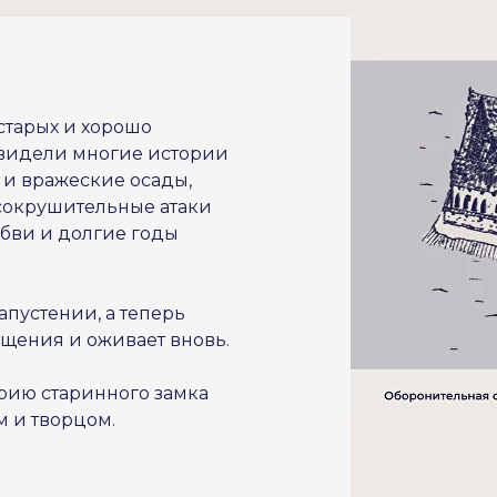
старых и хорошо
 видели многие истории
 и вражеские осады,
сокрушительные атаки
юбви и долгие годы
апустении, а теперь
ещения и оживает вновь.
рию старинного замка
м и творцом.