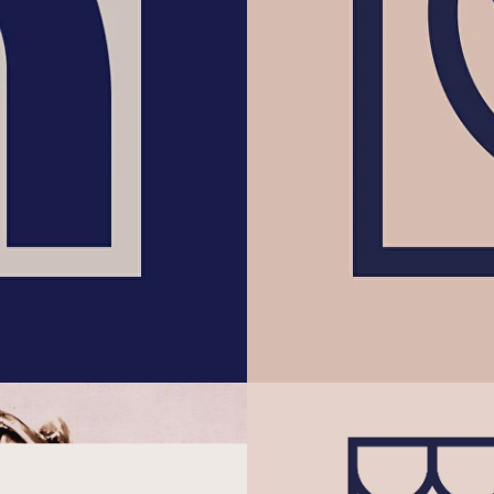
ка
Клу