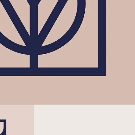
б друзей замка
Вступить в клуб