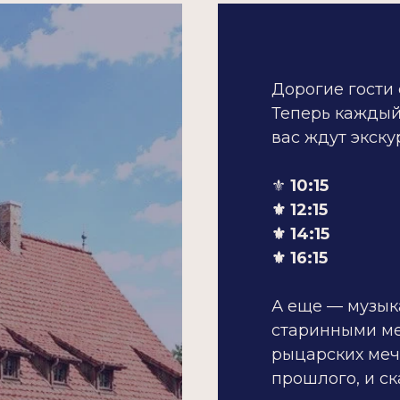
Дорогие гости
Теперь каждый
вас ждут экску
⚜️
10:15
⚜️ 12:15
⚜️ 14:15
⚜️ 16:15
А еще — музык
старинными ме
рыцарских ме
прошлого, и с